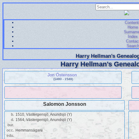
Content
Home
Surnam
Index
Contac
Searc
Harry Hellman’s Genealog
Harry Hellman’s Genealo
Jon Östensson
(1480 - 1549)
Salomon Jonsson
b.
1510, Västergensjö, Anundsjö (Y)
d.
1564, Västergensjö, Anundsjö (Y)
bur.
occ.
Hemmansägare
edu.