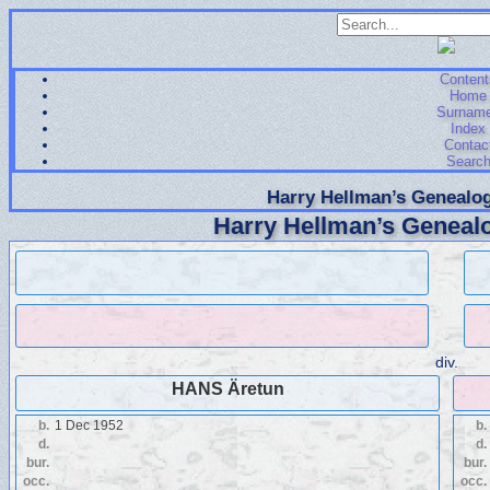
Content
Home
Surnam
Index
Contac
Searc
Harry Hellman’s Genealog
Harry Hellman’s Genealo
div.
HANS Äretun
b.
1 Dec 1952
b.
d.
d.
bur.
bur.
occ.
occ.