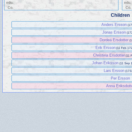
edu.
edu.
Co.
Co.
Children
Anders Ersson
(17
Jonas Ersson
(172
Dordea Ersdotter
(1
Erik Ersson
(11 Feb 172
Christina Ersdotter
(11 
Johan Eriksson
(11 Sep 
Lars Ersson
(1732
Per Ersson
Anna Eriksdott