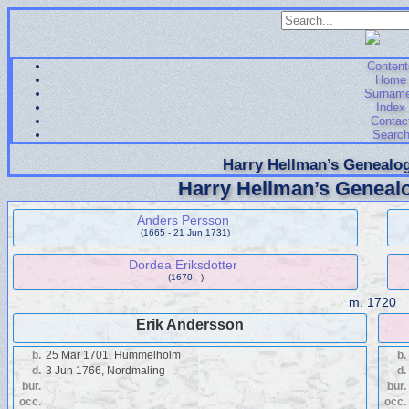
Content
Home
Surnam
Index
Contac
Searc
Harry Hellman’s Genealog
Harry Hellman’s Genealo
Anders Persson
(1665 - 21 Jun 1731)
Dordea Eriksdotter
(1670 - )
m.
1720
Erik Andersson
b.
25 Mar 1701, Hummelholm
b.
d.
3 Jun 1766, Nordmaling
d.
bur.
bur.
occ.
occ.