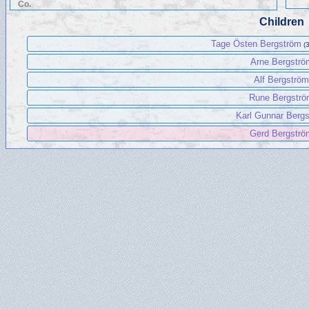
Co.
Children
Tage Östen Bergström
(
Arne Bergströ
Alf Bergström
Rune Bergstr
Karl Gunnar Berg
Gerd Bergströ