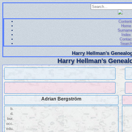
Content
Home
Surnam
Index
Contac
Searc
Harry Hellman’s Genealog
Harry Hellman’s Genealo
Adrian Bergström
b.
d.
bur.
occ.
edu.